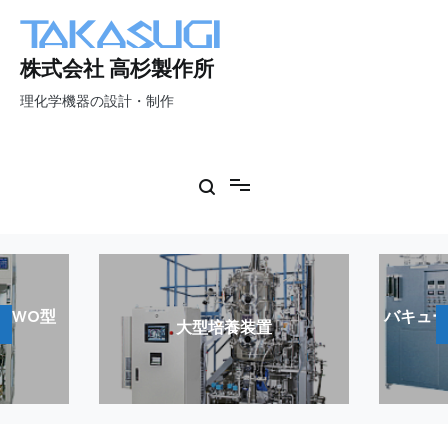
コ
ン
テ
株式会社 高杉製作所
ン
ツ
理化学機器の設計・制作
へ
ス
キ
ッ
プ
 WO型
バキュ
大型培養装置