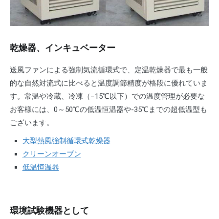
乾燥器、インキュベーター
送風ファンによる強制気流循環式で、定温乾燥器で最も一般
的な自然対流式に比べると温度調節精度が格段に優れていま
す。常温や冷蔵、冷凍（−15℃以下）での温度管理が必要な
お客様には、0～50℃の低温恒温器や-35℃までの超低温型も
ございます。
大型熱風強制循環式乾燥器
クリーンオーブン
低温恒温器
環境試験機器として